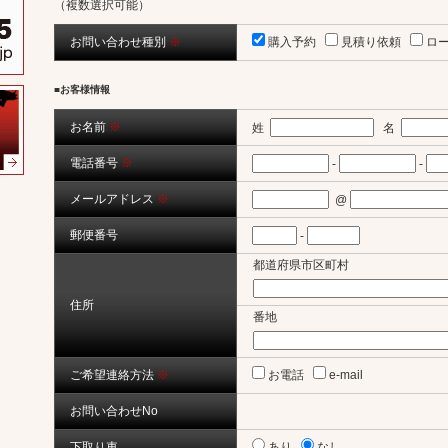
（複数選択可能）
お問い合わせ種別
※
購入予約
見積り依頼
ロ
■お客様情報
お名前
※
姓
名
電話番号
※
-
-
メールアドレス
※
@
郵便番号
-
都道府県市区町村
住所
番地
ご希望連絡方法
※
お電話
e-mail
お問い合わせNo
下取り車
あり
なし