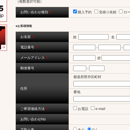
（複数選択可能）
お問い合わせ種別
※
購入予約
見積り依頼
ロ
■お客様情報
お名前
※
姓
名
電話番号
※
-
-
メールアドレス
※
@
郵便番号
-
都道府県市区町村
住所
番地
ご希望連絡方法
※
お電話
e-mail
お問い合わせNo
下取り車
あり
なし