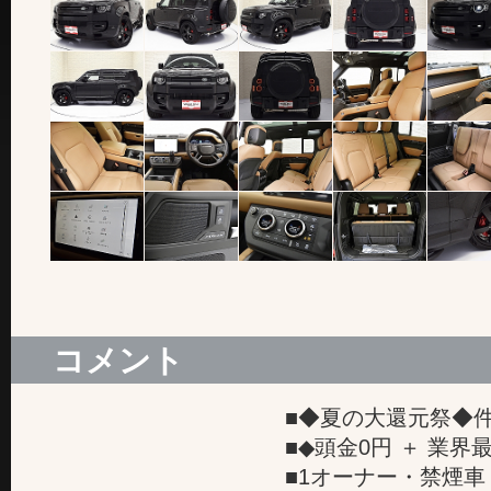
コメント
■◆夏の大還元祭◆件
■◆頭金0円 ＋ 業界
■1オーナー・禁煙車