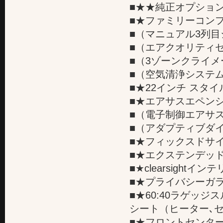
■★★純正オプション
■★ファミリーコンフ
■（マニュアル3列目
■（エアクオリティ
■（3ゾーンクライ
■（空気清浄システ
■★22インチ スタイル
■★エアサスエペンショ
■（電子制御エアサ
■（アダプティブダ
■★フィックスドサイ
■★エクステンデッド
■★clearsight
■★プライバシーガラス
■★60:40ラゲッ
シート（ヒーター､セ
■★フロントセンター