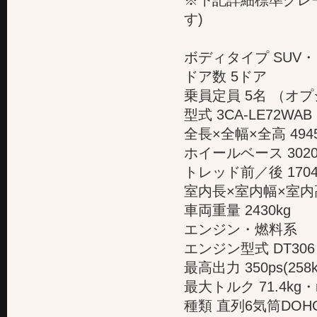
※下記詳細標準グレ
す)
ボディタイプ SUV
ドア数 5ドア
乗員定員 5名 （オ
型式 3CA-LE72WAB
全長×全幅×全高 4945×
ホイールベース 302
トレッド前／後 1704/
室内長×室内幅×室内高 --
車両重量 2430kg
エンジン・燃料系
エンジン型式 DT306
最高出力 350ps(258k
最大トルク 71.4kg・m
種類 直列6気筒DOH