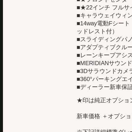
■★22インチ フルサ
■キャラウェイウィ
■14way電動Fシ
ッドレスト付）
■スライディングパ
■アダプティブクル
■レーンキープアシ
■MERIDIANサウ
■3Dサラウンドカメ
■360°パーキングエ
■ディーラー新車保
★印は純正オプショ
新車価格 ＋オプショ