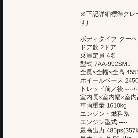
※下記詳細標準グレ
す)
ボディタイプ クー
ドア数 2ドア
乗員定員 4名
型式 7AA-992SM1
全長×全幅×全高 4555
ホイールベース 245
トレッド前／後 ----/-
室内長×室内幅×室内高 --
車両重量 1610kg
エンジン・燃料系
エンジン型式 ----
最高出力 485ps(357k