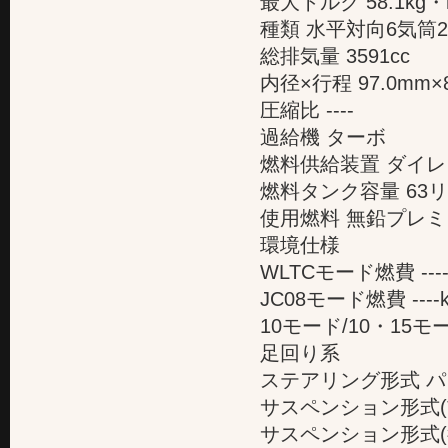
最大トルク 58.1kg・m(
種類 水平対向6気筒
総排気量 3591cc
内径×行程 97.0mm×
圧縮比 ----
過給機 ターボ
燃料供給装置 ダイレ
燃料タンク容量 63
使用燃料 無鉛プレ
環境仕様
WLTCモード燃費 ---
JC08モード燃費 ---
10モード/10・15モー
足回り系
ステアリング形式 
サスペンション形式(
サスペンション形式(