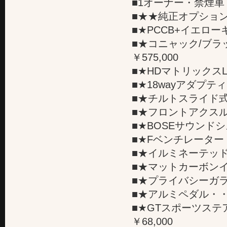
■1オーナー・禁煙車
■★★純正オプション
■★PCCB+イエローキ
■★コニャック/ブ
￥575,000
■★HDマトリックスL
■★18wayアダプテ
■★チルトスライド式
■★フロントアクスル
■★BOSEサウンドシ
■★Fベンチレーター・
■★イルミネーテッド
■★マットカーボンイン
■★プライバシーガラス
■★アルミペダル・・・
■★GTスポーツステ
￥68,000