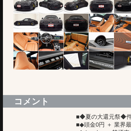
コメント
■◆夏の大還元祭◆件
■◆頭金0円 ＋ 業界