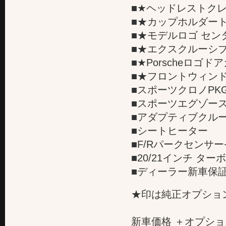
■★ヘッドレストクレ
■★カップホルダート
■★モデルロゴ センタ
■★エクスクルーシブ
■★Porscheロゴド
■★フロントウィンド
■スポーツクロノPK
■スポーツエグゾー
■アダプティブクル
■シートヒーター
■F/Rパークセンサ
■20/21インチ タ
■ディーラー新車保
★印は純正オプショ
新車価格 ＋オプショ